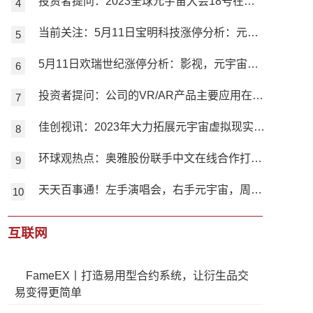
投资者提问：2023全球元宇宙大会18号在北京举行。大会上，GPT产业联盟...
当前关注：5月11日宝明科技涨停分析：元宇宙，锂电池，LED概念热股
5月11日欢瑞世纪涨停分析：影视，元宇宙，旅游概念热股|当前短讯
投资者提问：公司的VR/AR产品主要应用在元宇宙吗？有没有与相关公司强强联...|环球快消息
佳创视讯：2023年大力拓展元宇宙虚拟现实及电信运营商5G音视频应用等方面的业务_快消息
环球观热点：奥雅股份联手中文在线合作打造元宇宙产品
天天百事通！左手演唱会，右手元宇宙，周杰伦很忙
互联网
FameEX丨打造易用型合约系统，让衍生品交
易变得更简单