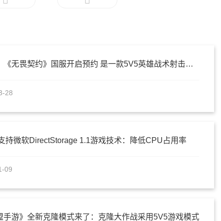
腾讯代理！《无畏契约》国服开启预约 是一款5V5英雄战术射击游戏
3-28
持微软DirectStorage 1.1游戏技术：降低CPU占用率
1-09
盟手游》全新克隆模式来了：克隆大作战采用5V5游戏模式