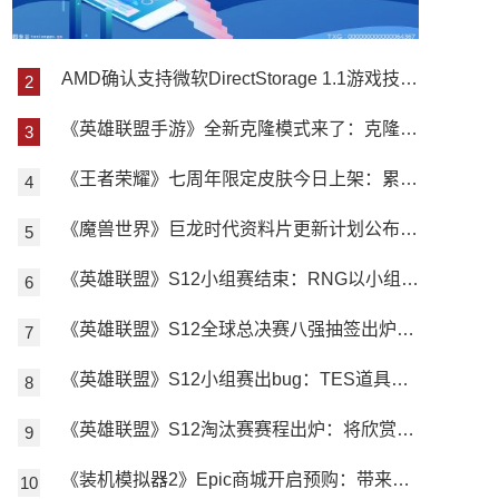
AMD确认支持微软DirectStorage 1.1游戏技术：降低CPU占用率
《英雄联盟手游》全新克隆模式来了：克隆大作战采用5V5游戏模式
《王者荣耀》七周年限定皮肤今日上架：累计成熟度即可解锁皮肤
《魔兽世界》巨龙时代资料片更新计划公布：资料片将推出前夕内容更新
《英雄联盟》S12小组赛结束：RNG以小组第二的成绩出线
《英雄联盟》S12全球总决赛八强抽签出炉：LPL无需内战
《英雄联盟》S12小组赛出bug：TES道具没触发 网友要求希望能重赛
《英雄联盟》S12淘汰赛赛程出炉：将欣赏到四场紧张刺激的BO5
《装机模拟器2》Epic商城开启预购：带来职业模式、定制功能