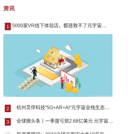
资讯
5000家VR线下体验店，都拯救不了元宇宙？|天天热消息
杭州灵伴科技“5G+AR+AI”元宇宙全栈生态体系在2023年德国汉诺威工业博览会引发关注_每日热讯
全球微头条丨一季度亏损2.68亿美元 元宇宙第一股Roblox业绩“9连亏”