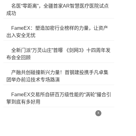
名医“零距离”，全疆首家AR智慧医疗医院试点
成功
FameEX：塑造加密行业榜样的力量，让资产
出入安全无忧
全新门派“万灵山庄”首曝 《剑网3》十四周年发
布会全回顾
产融共创碰撞新兴力量！首钢建投携手凡卓集
团举办前沿技术专场路演
FameEX交易所自研百万级性能的“涡轮”撮合引
擎到底有多好用
x