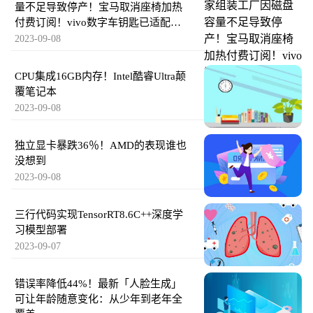
量不足导致停产！宝马取消座椅加热
付费订阅！vivo数字车钥匙已适配理
想汽车全系车型！
2023-09-08
CPU集成16GB内存！Intel酷睿Ultra颠
覆笔记本
2023-09-08
独立显卡暴跌36％！AMD的表现谁也
没想到
2023-09-08
三行代码实现TensorRT8.6C++深度学
习模型部署
2023-09-07
错误率降低44%！最新「人脸生成」
可让年龄随意变化：从少年到老年全