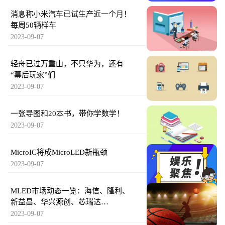
消息称小米汽车已试生产近一个月！
每周50辆样车
2023-09-07
轻舟已过万重山，不只华为，还有
“幕后玩家”们
2023-09-07
一张导图和20本书，带你学数学！
2023-09-07
MicroIC将成MicroLED新瓶颈
2023-09-07
MLED市场动态一览：海信、隆利、
新益昌、华兴源创、芯瑞达…
2023-09-07