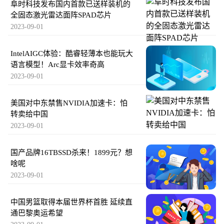
阜时科技发布国内首款已送样装机的
全固态激光雷达面阵SPAD芯片
2023-09-01
IntelAIGC体验：酷睿轻薄本也能玩大
语言模型！Arc显卡效率奇高
2023-09-01
美国对中东禁售NVIDIA加速卡：怕
转卖给中国
2023-09-01
国产品牌16TBSSD杀来！1899元？想
啥呢
2023-09-01
中国男篮取得本届世界杯首胜 延续直
通巴黎奥运希望